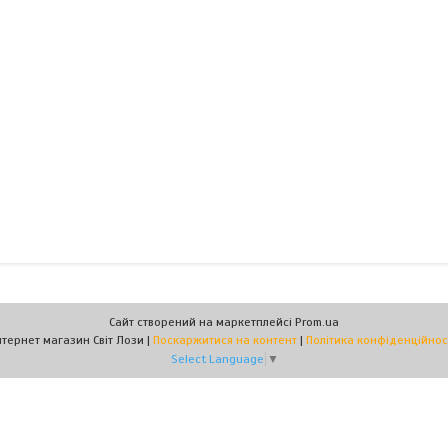
Сайт створений на маркетплейсі
Prom.ua
Інтернет магазин Світ Лози |
Поскаржитися на контент
|
Політика конфіденційнос
Select Language
▼