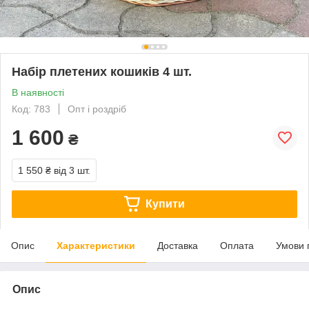
Набір плетених кошиків 4 шт.
В наявності
Код: 783
Опт і роздріб
1 600
₴
1 550 ₴
від 3 шт.
Купити
Опис
Характеристики
Доставка
Оплата
Умови 
Опис