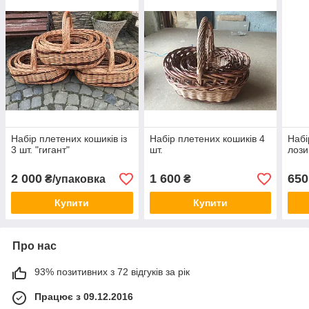
Набір плетених кошиків із
Набір плетених кошиків 4
Набі
3 шт. "гигант"
шт.
лози
2 000
1 600
650
₴/упаковка
₴
Купити
Купити
Про нас
93% позитивних з 72 відгуків за рік
Працює з 09.12.2016