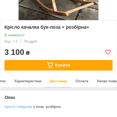
Крісло качалка бук-лоза « розбірна»
В наявності
Код: т-1
Роздріб
3 100
₴
Купити
пис
Характеристики
Доставка
Оплата
Умови пове
Опис
Крісло гойдалка
з лози, розбірна.