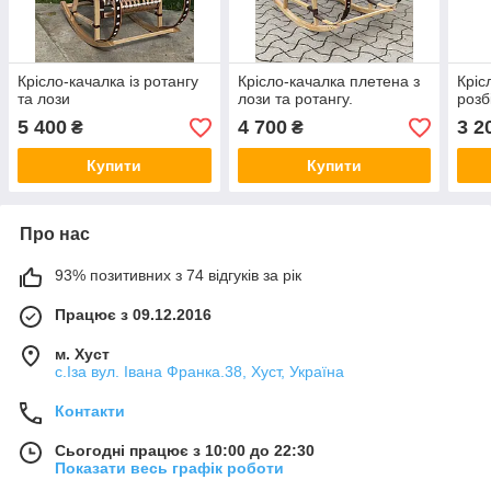
Крісло-качалка із ротангу
Крісло-качалка плетена з
Кріс
та лози
лози та ротангу.
розб
5 400
4 700
3 2
₴
₴
Купити
Купити
Про нас
93% позитивних з 74 відгуків за рік
Працює з 09.12.2016
м. Хуст
с.Іза вул. Івана Франка.38, Хуст, Україна
Контакти
Сьогодні працює з 10:00 до 22:30
Показати весь графік роботи