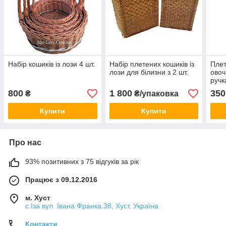
Набір кошиків із лози 4 шт.
Набір плетених кошиків із
Плет
лози для білизни з 2 шт.
овоч
руч
800
1 800
350
₴
₴/упаковка
Купити
Купити
Про нас
93% позитивних з 75 відгуків за рік
Працює з 09.12.2016
м. Хуст
с.Іза вул. Івана Франка.38, Хуст, Україна
Контакти