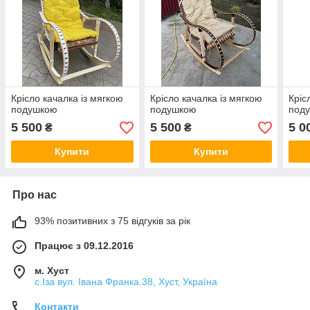
Крісло качалка із мягкою
Крісло качалка із мягкою
Кріс
подушкою
подушкою
под
5 500
5 500
5 0
₴
₴
Купити
Купити
Про нас
93% позитивних з 75 відгуків за рік
Працює з 09.12.2016
м. Хуст
с.Іза вул. Івана Франка.38, Хуст, Україна
Контакти