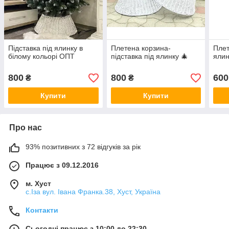
Підставка під ялинку в
Плетена корзина-
Плет
білому кольорі ОПТ
підставка під ялинку 🎄
ялин
800
800
600
₴
₴
Купити
Купити
Про нас
93% позитивних з 72 відгуків за рік
Працює з 09.12.2016
м. Хуст
с.Іза вул. Івана Франка.38, Хуст, Україна
Контакти
Сьогодні працює з 10:00 до 22:30