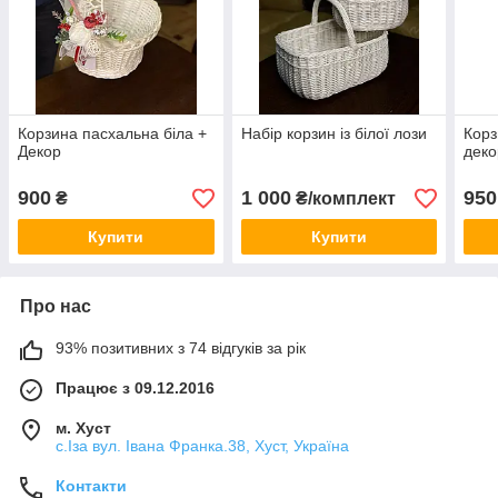
Корзина пасхальна біла +
Набір корзин із білої лози
Корз
Декор
дек
900
1 000
950
₴
₴/комплект
Купити
Купити
Про нас
93% позитивних з 74 відгуків за рік
Працює з 09.12.2016
м. Хуст
с.Іза вул. Івана Франка.38, Хуст, Україна
Контакти