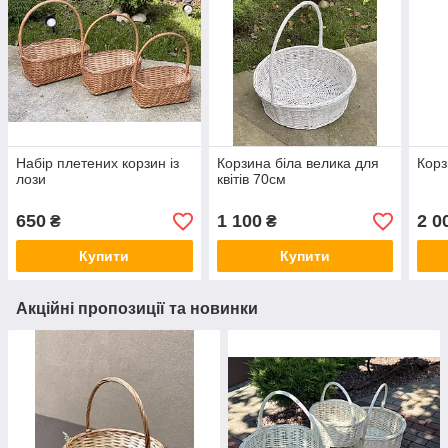
Набір плетених корзин із
Корзина біла велика для
Корз
лози
квітів 70см
650
1 100
2 0
₴
₴
Купити
Купити
Акційні пропозиції та новинки