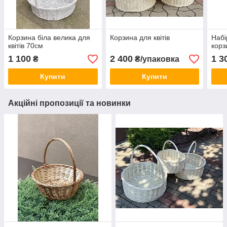
Корзина біла велика для
Корзина для квітів
Набі
квітів 70см
корз
1 100
2 400
1 3
₴
₴/упаковка
Купити
Купити
Акційні пропозиції та новинки