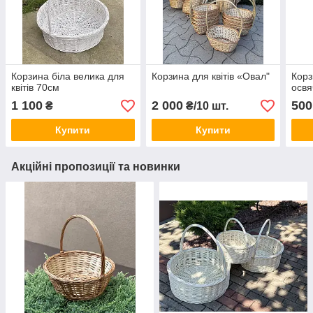
Корзина біла велика для
Корзина для квітів «Овал"
Корз
квітів 70см
освя
1 100
2 000
500
₴
₴/10 шт.
Купити
Купити
Акційні пропозиції та новинки