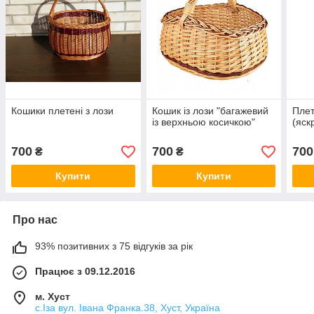
Кошики плетені з лози
Кошик із лози "багажевий
Плет
із верхньою косичкою"
(яск
700
700
700
₴
₴
Купити
Купити
Про нас
93% позитивних з 75 відгуків за рік
Працює з 09.12.2016
м. Хуст
с.Іза вул. Івана Франка.38, Хуст, Україна