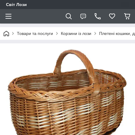
Світ Лози
Товари та послуги
Корзини із лози
Плетені кошики, дл