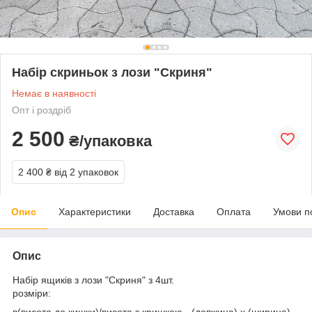
Набір скриньок з лози "Скриня"
Немає в наявності
Опт і роздріб
2 500
₴/упаковка
2 400 ₴
від 2 упаковок
Опис
Характеристики
Доставка
Оплата
Умови п
Опис
Набір ящиків з лози "Скриня" з 4шт.
розміри:
в(висота до кишки)/висота з кришкою - (довжина) х (ширина)