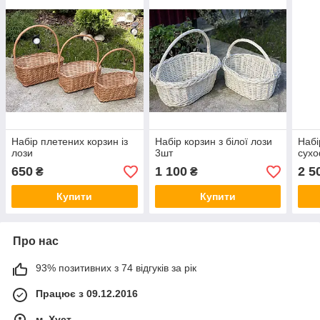
Набір плетених корзин із
Набір корзин з білої лози
Набі
лози
3шт
сухо
650
1 100
2 5
₴
₴
Купити
Купити
Про нас
93% позитивних з 74 відгуків за рік
Працює з 09.12.2016
м. Хуст