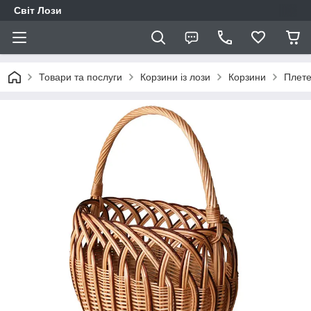
Світ Лози
Товари та послуги
Корзини із лози
Корзини
Плете