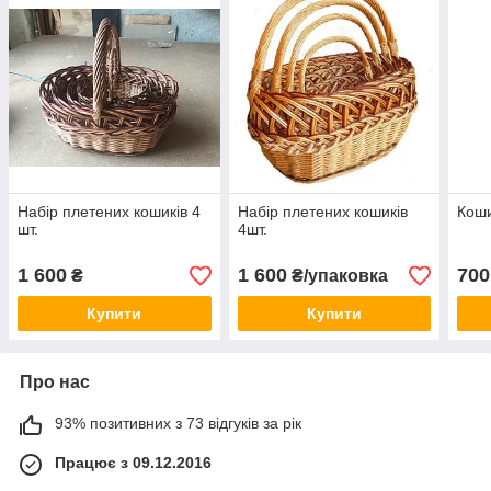
Набір плетених кошиків 4
Набір плетених кошиків
Коши
шт.
4шт.
1 600
1 600
700
₴
₴/упаковка
Купити
Купити
Про нас
93% позитивних з 73 відгуків за рік
Працює з 09.12.2016