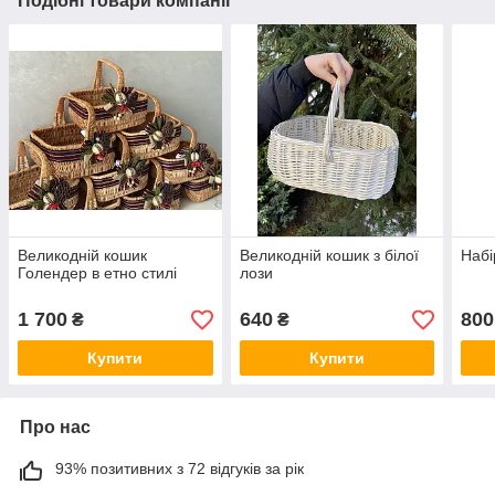
Подібні товари компанії
Великодній кошик
Великодній кошик з білої
Набі
Голендер в етно стилі
лози
1 700
640
800
₴
₴
Купити
Купити
Про нас
93% позитивних з 72 відгуків за рік