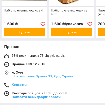
Набір плетених кошиків 4
Набір плетених кошиків
Плет
шт.
4шт.
(яск
1 600
1 600
700
₴
₴/упаковка
Купити
Купити
Про нас
93% позитивних з 73 відгуків за рік
Працює з 09.12.2016
м. Хуст
с.Іза вул. Івана Франка.38, Хуст, Україна
Контакти
Сьогодні працює з 10:00 до 22:30
Показати весь графік роботи