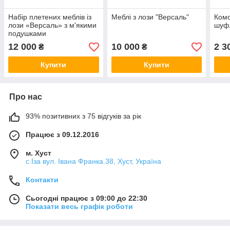
Набір плетених меблів із
Меблі з лози "Версаль"
Комо
лози «Версаль» з м'якими
шуф
подушками
12 000
10 000
2 3
₴
₴
Купити
Купити
Про нас
93% позитивних з 75 відгуків за рік
Працює з 09.12.2016
м. Хуст
с.Іза вул. Івана Франка.38, Хуст, Україна
Контакти
Сьогодні працює з 09:00 до 22:30
Показати весь графік роботи