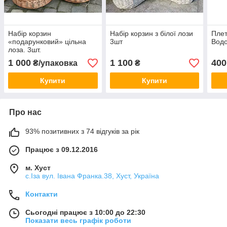
Набір корзин
Набір корзин з білої лози
Плет
«подарунковий» цільна
3шт
Вод
лоза. 3шт.
1 000
1 100
400
₴/упаковка
₴
Купити
Купити
Про нас
93% позитивних з 74 відгуків за рік
Працює з 09.12.2016
м. Хуст
с.Іза вул. Івана Франка.38, Хуст, Україна
Контакти
Сьогодні працює з 10:00 до 22:30
Показати весь графік роботи