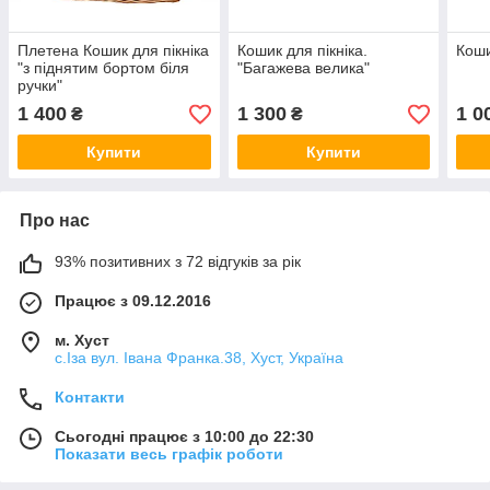
Плетена Кошик для пікніка
Кошик для пікніка.
Коши
"з піднятим бортом біля
"Багажева велика"
ручки"
1 400
1 300
1 0
₴
₴
Купити
Купити
Про нас
93% позитивних з 72 відгуків за рік
Працює з 09.12.2016
м. Хуст
с.Іза вул. Івана Франка.38, Хуст, Україна
Контакти
Сьогодні працює з 10:00 до 22:30
Показати весь графік роботи