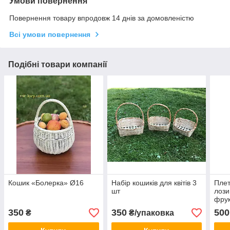
Умови повернення
Повернення товару впродовж 14 днів за домовленістю
Всі умови повернення
Подібні товари компанії
Кошик «Болерка» Ø16
Набір кошиків для квітів 3
Плет
шт
лози
фрук
350
350
500
₴
₴/упаковка