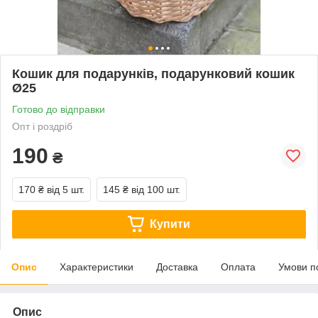
Кошик для подарунків, подарунковий кошик
Ø25
Готово до відправки
Опт і роздріб
190
₴
170 ₴
від 5 шт.
145 ₴
від 100 шт.
Купити
Опис
Характеристики
Доставка
Оплата
Умови п
Опис