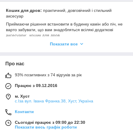
Кошик для дров:
практичний, довговічний і стильний
аксесуар
Приймаючи рішення встановити в будинку камін або піч, не
варто забувати, що вам знадобляться всілякі додаткові
аксесуари:
кошик для дров
Кошик для дров для каміна є переносний дровницею.
Показати все
Можливо, це не обов'язковий аксесуар, але:
завдяки його наявності ваші обидві руки вільними. Ви
завжди зможете поставити кошик на підлогу, спокійно
Про нас
відкрити двері або захопити що-небудь потрібне по
шляху;
93% позитивних з 74 відгуків за рік
кошик для дров для каміна дозволить вам завжди
Працює з 09.12.2016
залишатися чистим, особливо коли деревина волога
або брудна (буває і таке);
м. Хуст
с.Іза вул. Івана Франка.38, Хуст, Україна
кошик для дров дозволить перерозподіляти вагове
навантаження. Ця перевага може бути поганим
Контакти
аргументом для сильного чоловіка, то тендітна жінка
напевно оцінить можливість змінити руку і відпочити (не
Сьогодні працює з 09:00 до 22:30
у всіх дрова зберігаються при вході в будинок або в
Показати весь графік роботи
підвальному приміщенні).