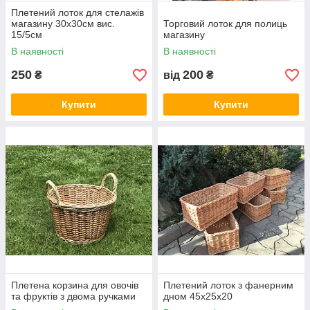
Плетений лоток для стелажів
магазину 30х30см вис.
Торговий лоток для полиць
15/5см
магазину
В наявності
В наявності
250
200
₴
від
₴
Купити
Купити
Плетена корзина для овочів
Плетений лоток з фанерним
та фруктів з двома ручками
дном 45х25х20