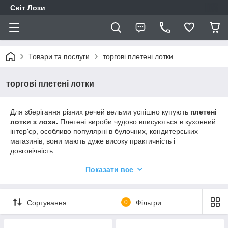
Світ Лози
Товари та послуги
торгові плетені лотки
торгові плетені лотки
Для зберігання різних речей вельми успішно купують
плетені
лотки з лози.
Плетені вироби чудово вписуються в кухонний
інтер'єр, особливо популярні в булочних, кондитерських
магазинів, вони мають дуже високу практичність і
довговічність.
Показати все
Торгові лотки
є вдала прикраса: гарні, естетичні — вони
доповнять інтер'єр будь-якого магазину та гарантовано
привернуть увагу ваших покупців. Наповнивши їх цукерками,
Сортування
0
Фільтри
тістечками, печивом або фруктами, ви дуже скоро зможете
побачити збільшення продажів цих продуктів, що вигідно та
практично для вашого бізнесу.