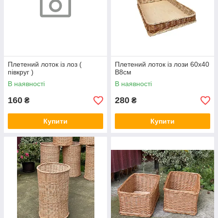
Плетений лоток із лоз (
Плетений лоток із лози 60х40
півкруг )
В8см
В наявності
В наявності
160
280
₴
₴
Купити
Купити