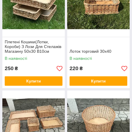
Плетені Кошики(Лотки,
Короби) З Лози Для Стелажів
Магазину 50х30 В10см
Лоток торговий 30х40
В наявності
В наявності
250
220
₴
₴
Купити
Купити