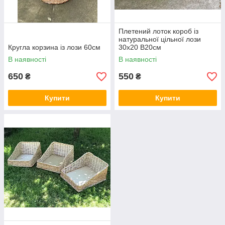
Плетений лоток короб із
натуральної цільної лози
Кругла корзина із лози 60см
30х20 В20см
В наявності
В наявності
650
550
₴
₴
Купити
Купити