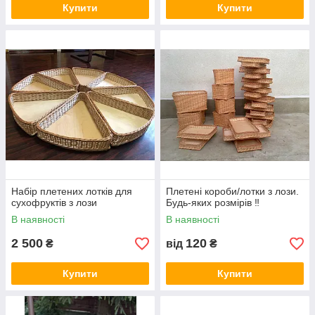
Купити
Купити
Набір плетених лотків для
Плетені короби/лотки з лози.
сухофруктів з лози
Будь-яких розмірів ‼️
В наявності
В наявності
2 500
120
₴
від
₴
Купити
Купити