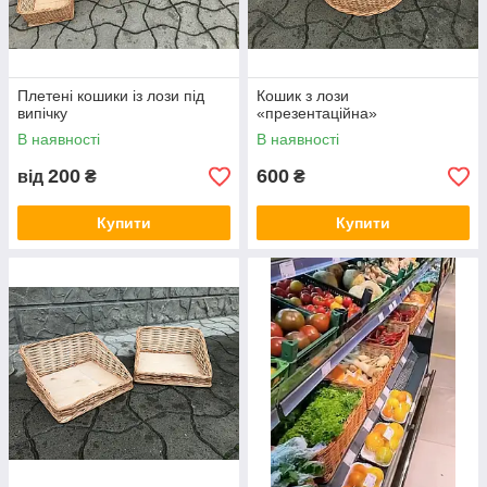
Плетені кошики із лози під
Кошик з лози
випічку
«презентаційна»
В наявності
В наявності
200
600
від
₴
₴
Купити
Купити