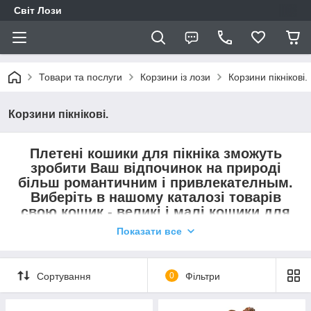
Світ Лози
Товари та послуги
Корзини із лози
Корзини пікнікові.
Корзини пікнікові.
Плетені кошики для пікніка зможуть
зробити Ваш відпочинок на природі
більш романтичним і привлекателным.
Виберіть в нашому каталозі товарів
свою кошик - великі і малі кошики для
пікніка зможуть вмістити необхідні
Показати все
предмети для відмінного проведення
часу на природі.
Сортування
0
Фільтри