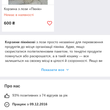
Корзина з лози «Пікнік»
Немає в наявності
600
₴
Корзини пікнікові
з лози просто незамінні для перевезення
продуктів до місця організації пікніка. Адже, якщо
скористатися поліетиленовим пакетом, то тендітні продукти
помнуться або раскрошатся, а в такій кошику — все
залишиться на своєму місці в цілості й схоронності. Якщо ви
вирішили купити кошик для пекніка, то звичайно зверніть
Показати все
свою увагу на одну суттєву відмінність — кошики мають
обов'язково кришку, яка відкривається з двох сторін від ручок.
Про нас
93% позитивних з 74 відгуків за рік
Працює з 09.12.2016